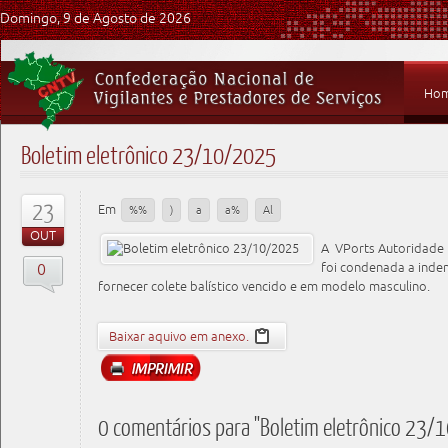
Domingo, 9 de Agosto de 2026
Ho
Boletim eletrônico 23/10/2025
23
Em
%%
)
a
a%
Al
OUT
A VPorts Autoridade P
0
foi condenada a inde
fornecer colete balístico vencido e em modelo masculino.
Baixar aquivo em anexo.
0 comentários para "Boletim eletrônico 23