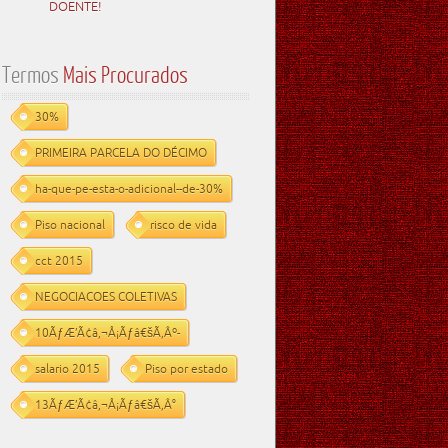
DOENTE!
Termos
Mais Procurados
30%
PRIMEIRA PARCELA DO DÉCIMO
ha-que-pe-esta-o-adicional--de-30%
Piso nacional
risco de vida
cct 2015
NEGOCIACOES COLETIVAS
10ÃƒÆ’Ã¢â‚¬Å¡Ãƒâ€šÃ‚Âº-
salario 2015
Piso por estado
13ÃƒÆ’Ã¢â‚¬Å¡Ãƒâ€šÃ‚Â°