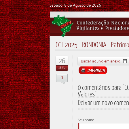
Sábado, 8 de Agosto de 2026
CCT 2025 - RONDONIA - Patrimon
26
Baixar aquivo em anexo.
JUN
0
0 comentários para "C
Valores"
Deixar um novo comen
Seu nome