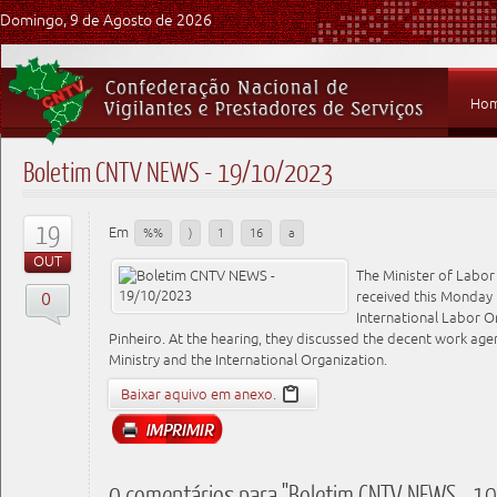
Domingo, 9 de Agosto de 2026
Ho
Boletim CNTV NEWS - 19/10/2023
19
Em
%%
)
1
16
a
OUT
The Minister of Labo
0
received this Monday (
International Labor Org
Pinheiro. At the hearing, they discussed the decent work agen
Ministry and the International Organization.
Baixar aquivo em anexo.
0 comentários para "Boletim CNTV NEWS - 