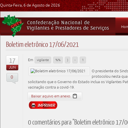
Quinta-Feira, 6 de Agosto de 2026
Ho
Boletim eletrônico 17/06/2021
17
Em
vigilante
%%
)
-
1
JUN
O presidente do Sind
0
protocolou nesta quart
solicitando que o Governo do Estado inclua os Vigilantes Pa
vacinação contra a covid-19.
Baixar aquivo em anexo.
0 comentários para "Boletim eletrônico 17