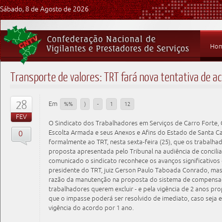
Sábado, 8 de Agosto de 2026
Ho
Transporte de valores: TRT fará nova tentativa de a
28
Em
%%
)
-
1
12
FEV
O Sindicato dos Trabalhadores em Serviços de Carro Forte, 
0
Escolta Armada e seus Anexos e Afins do Estado de Santa Ca
formalmente ao TRT, nesta sexta-feira (25), que os trabalha
proposta apresentada pelo Tribunal na audiência de concilia
comunicado o sindicato reconhece os avanços significativos 
presidente do TRT, juiz Gerson Paulo Taboada Conrado, mas
razão da manutenção na proposta do sistema de compensaç
trabalhadores querem excluir - e pela vigência de 2 anos pr
que o impasse poderá ser resolvido de imediato, caso seja
vigência do acordo por 1 ano.