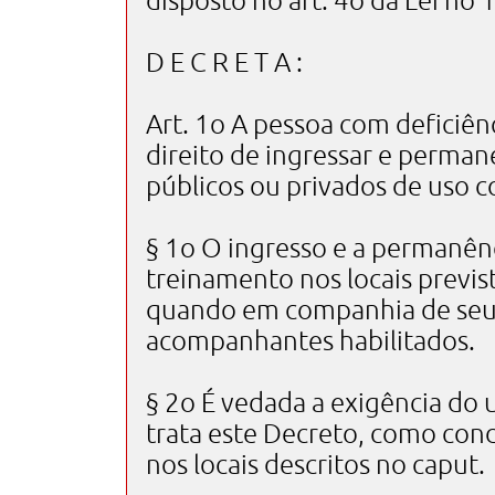
disposto no art. 4o da Lei no
D E C R E T A :
Art. 1o A pessoa com deficiênc
direito de ingressar e perman
públicos ou privados de uso co
§ 1o O ingresso e a permanênc
treinamento nos locais previ
quando em companhia de seu t
acompanhantes habilitados.
§ 2o É vedada a exigência do 
trata este Decreto, como con
nos locais descritos no caput.