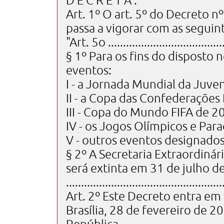
D E C R E T A :
Art. 1º O art. 5º do Decreto n
passa a vigorar com as seguint
"Art. 5o ........................................
§ 1º Para os fins do disposto
eventos:
I - a Jornada Mundial da Juv
II - a Copa das Confederações
III - Copa do Mundo FIFA de 2
IV - os Jogos Olímpicos e Par
V - outros eventos designados
§ 2º A Secretaria Extraordiná
será extinta em 31 de julho d
..................................................
Art. 2º Este Decreto entra em 
Brasília, 28 de fevereiro de 