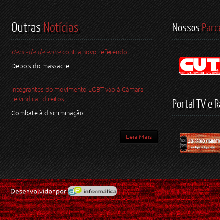
Outras
Notícias
Nossos
Parc
Bancada da arma
contra novo referendo
Depois do massacre
Integrantes do movimento LGBT vão à Câmara
reivindicar direitos
Portal TV e R
Combate à discriminação
Leia Mais
Desenvolvidor por