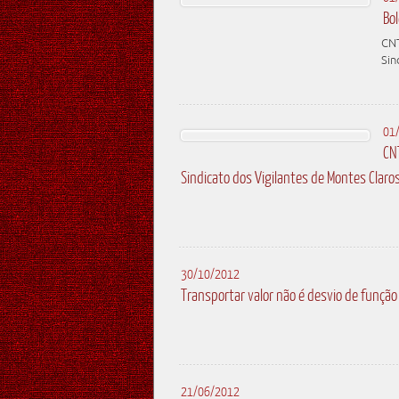
Bo
CNT
Sin
01
CN
Sindicato dos Vigilantes de Montes Claro
30/10/2012
Transportar valor não é desvio de função
21/06/2012