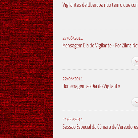
Vigilantes de Uberaba não têm o que co
27/06/2011
Mensagem Dia do Vigilante - Por Zilma N
V
22/06/2011
Homenagem ao Dia do Vigilante
V
21/06/2011
Sessão Especial da Câmara de Vereadore