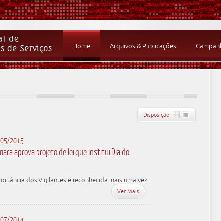
Home
Arquivos & Publicações
Campanha
Disposição
/05/2015
ara aprova projeto de lei que institui Dia do
ortância dos Vigilantes é reconhecida mais uma vez
Ver Mais
/07/2014