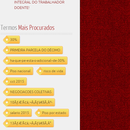
INTEGRAL DO TRABALHADOR
DOENTE!
Termos
Mais Procurados
30%
PRIMEIRA PARCELA DO DÉCIMO
ha-que-pe-esta-o-adicional--de-30%
Piso nacional
risco de vida
cct 2015
NEGOCIACOES COLETIVAS
10ÃƒÆ’Ã¢â‚¬Å¡Ãƒâ€šÃ‚Âº-
salario 2015
Piso por estado
13ÃƒÆ’Ã¢â‚¬Å¡Ãƒâ€šÃ‚Â°