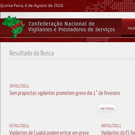
Quinta-Feira, 6 de Agosto de 2026
Ho
Resultado da Busca
26/01/2011
Sem propostas vigilantes prometem greve dia 1° de fevereiro
Ver Mais
07/01/2011
06/01/2011
Vigilantes de Cuiabá podem entrar em greve
Vigilantes do ES fe