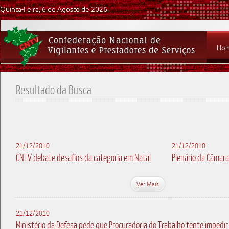
Quinta-Feira, 6 de Agosto de 2026
Ho
Resultado da Busca
21/12/2010
21/12/2010
CNTV debate desafios da categoria em Natal
Plenário da Câmar
Ver Mais
21/12/2010
Ministério da Defesa pede que Procuradoria do Trabalho tente impedir