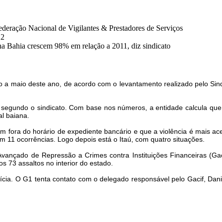
eração Nacional de Vigilantes & Prestadores de Serviços
12
na Bahia crescem 98% em relação a 2011, diz sindicato
o a maio deste ano, de acordo com o levantamento realizado pelo Sind
segundo o sindicato. Com base nos números, a entidade calcula que a 
al baiana.
m fora do horário de expediente bancário e que a violência é mais acen
om 11 ocorrências. Logo depois está o Itaú, com quatro situações.
po Avançado de Repressão a Crimes contra Instituições Financeiras (Ga
s 73 assaltos no interior do estado.
ícia. O G1 tenta contato com o delegado responsável pelo Gacif, Dani