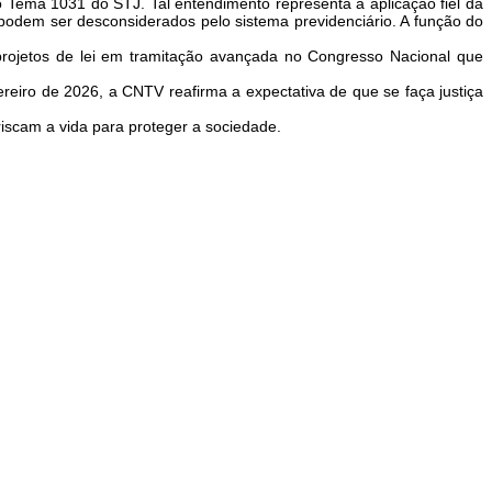
Tema 1031 do STJ. Tal entendimento representa a aplicação fiel da
podem ser desconsiderados pelo sistema previdenciário. A função do
m projetos de lei em tramitação avançada no Congresso Nacional que
eiro de 2026, a CNTV reafirma a expectativa de que se faça justiça
riscam a vida para proteger a sociedade.