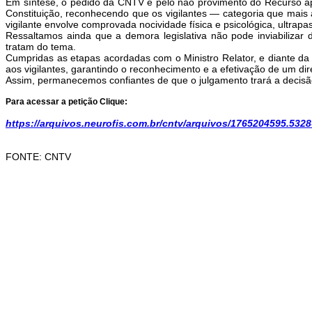
Em síntese, o pedido da CNTV é pelo não provimento do Recurso ap
Constituição, reconhecendo que os vigilantes — categoria que mais
vigilante envolve comprovada nocividade física e psicológica, ultrapa
Ressaltamos ainda que a demora legislativa não pode inviabilizar 
tratam do tema.
Cumpridas as etapas acordadas com o Ministro Relator, e diante da
aos vigilantes, garantindo o reconhecimento e a efetivação de um dir
Assim, permanecemos confiantes de que o julgamento trará a decisão 
Para acessar a petição Clique:
https://arquivos.neurofis.com.br/cntv/arquivos/1765204595.5328
FONTE: CNTV