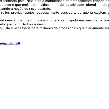
resentado pelo INSS e pela manutenção do entendimento firmado no 
 adoece e que mais perde vidas em razão da atividade laboral — não 
ssando a noção de risco abstrato.
direitos previdenciários, especialmente considerando que já existe
 informação de que o processo poderá ser julgado em meados de fever
eito que há muito lhes é devido.
justa e necessária para milhares de profissionais que diariamente ar
-arquivo.pdf