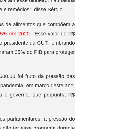
izaram esse dinheiro, na maioria
e e remédios”, disse Sérgio.
ços de alimentos que compõem a
9,5% em 2020
. “Esse valor de R$
 o presidente da CUT, lembrando
inaram 35% do PIB para proteger
600,00 foi fruto da pressão das
da pandemia, em março deste ano,
ia o governo, que propunha R$
dos parlamentares, a pressão do
a não ter esse programa durante