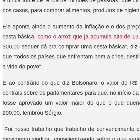
a única fonte de renda de milhões de pessoas, que util
dos casos, para comprar alimentos, produtos de higien
Ele aponta ainda o aumento da inflação e o dos pre
cesta básica,
como o arroz que já acumula alta de 1
300,00 sequer dá pra comprar uma cesta básica”, diz
que “todos os países que enfrentam bem a crise, dest
a vida do povo”.
E ao contrário do que diz Bolsonaro, o valor de R$ 
centrais sobre os parlamentares para que, no início 
fosse aprovado um valor maior do que o que quer
200,00, lembrou Sérgio.
“Foi nosso trabalho que trabalho de convencimento 
movimento sindical, conscientizando sobre o que seri